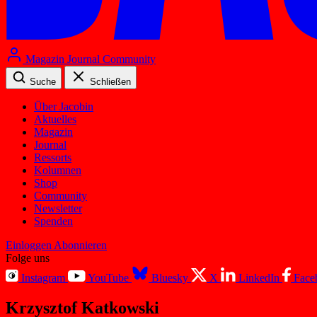
Magazin
Journal
Community
Suche
Schließen
Über Jacobin
Aktuelles
Magazin
Journal
Ressorts
Kolumnen
Shop
Community
Newsletter
Spenden
Einloggen
Abonnieren
Folge uns
Instagram
YouTube
Bluesky
X
LinkedIn
Face
Krzysztof Katkowski