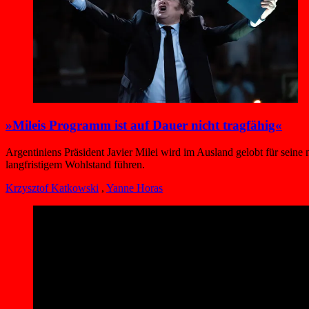
»Mileis Programm ist auf Dauer nicht tragfähig«
Argentiniens Präsident Javier Milei wird im Ausland gelobt für sei
langfristigem Wohlstand führen.
Krzysztof Katkowski
,
Yanne Horas