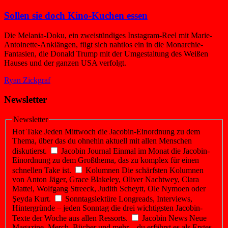
Sollen sie doch Kino-Kuchen essen
Die Melania-Doku, ein zweistündiges Instagram-Reel mit Marie-
Antoinette-Anklängen, fügt sich nahtlos ein in die Monarchie-
Fantasien, die Donald Trump mit der Umgestaltung des Weißen
Hauses und der ganzen USA verfolgt.
Ryan Zickgraf
Newsletter
Newsletter
Hot Take
Jeden Mittwoch die Jacobin-Einordnung zu dem
Thema, über das du ohnehin aktuell mit allen Menschen
diskutierst.
Jacobin Journal
Einmal im Monat die Jacobin-
Einordnung zu dem Großthema, das zu komplex für einen
schnellen Take ist.
Kolumnen
Die schärfsten Kolumnen
von Anton Jäger, Grace Blakeley, Oliver Nachtwey, Clara
Mattei, Wolfgang Streeck, Judith Scheytt, Ole Nymoen oder
Şeyda Kurt.
Sonntagslektüre
Longreads, Interviews,
Hintergründe – jeden Sonntag die drei wichtigsten Jacobin-
Texte der Woche aus allen Ressorts.
Jacobin News
Neue
Magazine, Merch, Bücher und mehr – du erfährst es als Erstes.