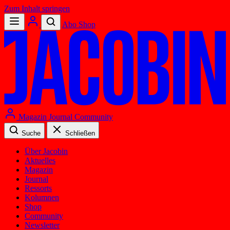
Zum Inhalt springen
Abo
Shop
Magazin
Journal
Community
Suche
Schließen
Über Jacobin
Aktuelles
Magazin
Journal
Ressorts
Kolumnen
Shop
Community
Newsletter