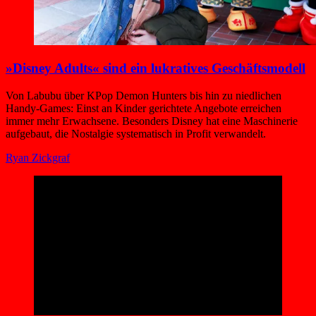
»Disney Adults« sind ein lukratives Geschäftsmodell
Von Labubu über KPop Demon Hunters bis hin zu niedlichen
Handy-Games: Einst an Kinder gerichtete Angebote erreichen
immer mehr Erwachsene. Besonders Disney hat eine Maschinerie
aufgebaut, die Nostalgie systematisch in Profit verwandelt.
Ryan Zickgraf