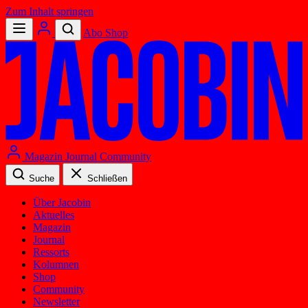
Zum Inhalt springen
Abo
Shop
Magazin
Journal
Community
Suche
Schließen
Über Jacobin
Aktuelles
Magazin
Journal
Ressorts
Kolumnen
Shop
Community
Newsletter