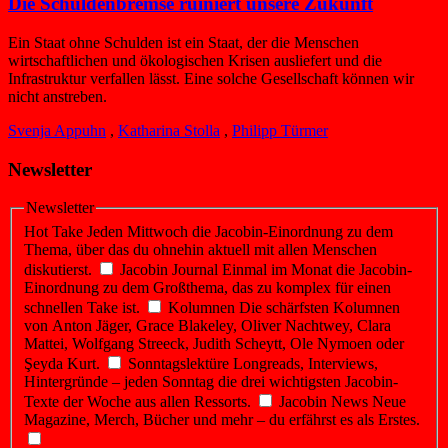
Die Schuldenbremse ruiniert unsere Zukunft
Ein Staat ohne Schulden ist ein Staat, der die Menschen
wirtschaftlichen und ökologischen Krisen ausliefert und die
Infrastruktur verfallen lässt. Eine solche Gesellschaft können wir
nicht anstreben.
Svenja Appuhn
,
Katharina Stolla
,
Philipp Türmer
Newsletter
Newsletter
Hot Take
Jeden Mittwoch die Jacobin-Einordnung zu dem
Thema, über das du ohnehin aktuell mit allen Menschen
diskutierst.
Jacobin Journal
Einmal im Monat die Jacobin-
Einordnung zu dem Großthema, das zu komplex für einen
schnellen Take ist.
Kolumnen
Die schärfsten Kolumnen
von Anton Jäger, Grace Blakeley, Oliver Nachtwey, Clara
Mattei, Wolfgang Streeck, Judith Scheytt, Ole Nymoen oder
Şeyda Kurt.
Sonntagslektüre
Longreads, Interviews,
Hintergründe – jeden Sonntag die drei wichtigsten Jacobin-
Texte der Woche aus allen Ressorts.
Jacobin News
Neue
Magazine, Merch, Bücher und mehr – du erfährst es als Erstes.