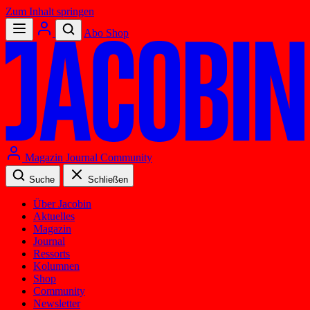
Zum Inhalt springen
Abo
Shop
Magazin
Journal
Community
Suche
Schließen
Über Jacobin
Aktuelles
Magazin
Journal
Ressorts
Kolumnen
Shop
Community
Newsletter