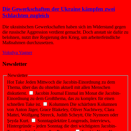
Die Gewerkschaften der Ukraine kämpfen zwei
Schlachten zugleich
Die ukrainischen Gewerkschaften haben sich im Widerstand gegen
die russische Aggression verdient gemacht. Doch anstatt sie dafür zu
belohnen, nutzt ihre Regierung den Krieg, um arbeiterfeindliche
Maßnahmen durchzusetzen.
Volodya Vagner
Newsletter
Newsletter
Hot Take
Jeden Mittwoch die Jacobin-Einordnung zu dem
Thema, über das du ohnehin aktuell mit allen Menschen
diskutierst.
Jacobin Journal
Einmal im Monat die Jacobin-
Einordnung zu dem Großthema, das zu komplex für einen
schnellen Take ist.
Kolumnen
Die schärfsten Kolumnen
von Anton Jäger, Grace Blakeley, Oliver Nachtwey, Clara
Mattei, Wolfgang Streeck, Judith Scheytt, Ole Nymoen oder
Şeyda Kurt.
Sonntagslektüre
Longreads, Interviews,
Hintergründe – jeden Sonntag die drei wichtigsten Jacobin-