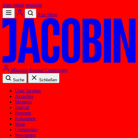
Zum Inhalt springen
Abo
Shop
Magazin
Journal
Community
Suche
Schließen
Über Jacobin
Aktuelles
Magazin
Journal
Ressorts
Kolumnen
Shop
Community
Newsletter