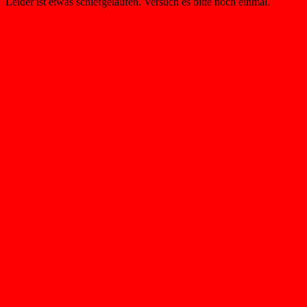
Leider ist etwas schiefgelaufen. Versuch es bitte noch einmal.