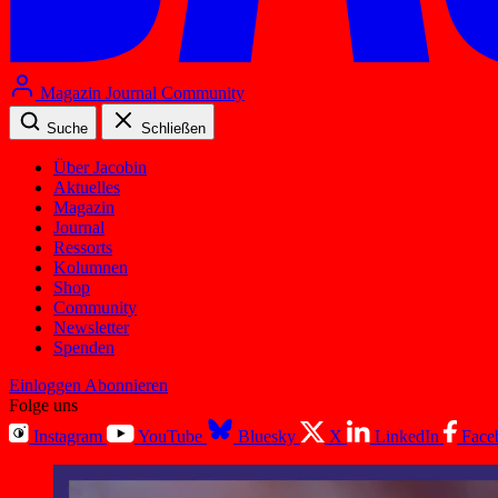
Magazin
Journal
Community
Suche
Schließen
Über Jacobin
Aktuelles
Magazin
Journal
Ressorts
Kolumnen
Shop
Community
Newsletter
Spenden
Einloggen
Abonnieren
Folge uns
Instagram
YouTube
Bluesky
X
LinkedIn
Face