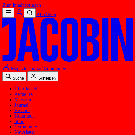
Zum Inhalt springen
Abo
Shop
Magazin
Journal
Community
Suche
Schließen
Über Jacobin
Aktuelles
Magazin
Journal
Ressorts
Kolumnen
Shop
Community
Newsletter