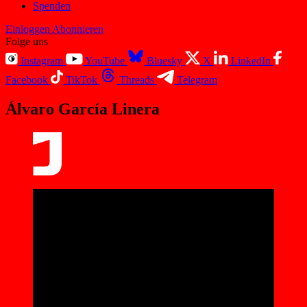
Spenden
Einloggen
Abonnieren
Folge uns
Instagram
YouTube
Bluesky
X
LinkedIn
Facebook
TikTok
Threads
Telegram
Álvaro García Linera