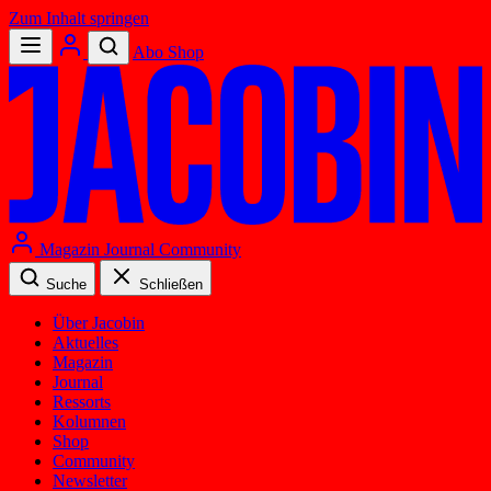
Zum Inhalt springen
Abo
Shop
Magazin
Journal
Community
Suche
Schließen
Über Jacobin
Aktuelles
Magazin
Journal
Ressorts
Kolumnen
Shop
Community
Newsletter