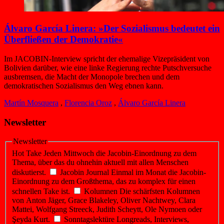
Álvaro García Linera: »Der Sozialismus bedeutet ein
Überfließen der Demokratie«
Im JACOBIN-Interview spricht der ehemalige Vizepräsident von
Bolivien darüber, wie eine linke Regierung rechte Putschversuche
ausbremsen, die Macht der Monopole brechen und dem
demokratischen Sozialismus den Weg ebnen kann.
Martín Mosquera
,
Florencia Oroz
,
Álvaro García Linera
Newsletter
Newsletter
Hot Take
Jeden Mittwoch die Jacobin-Einordnung zu dem
Thema, über das du ohnehin aktuell mit allen Menschen
diskutierst.
Jacobin Journal
Einmal im Monat die Jacobin-
Einordnung zu dem Großthema, das zu komplex für einen
schnellen Take ist.
Kolumnen
Die schärfsten Kolumnen
von Anton Jäger, Grace Blakeley, Oliver Nachtwey, Clara
Mattei, Wolfgang Streeck, Judith Scheytt, Ole Nymoen oder
Şeyda Kurt.
Sonntagslektüre
Longreads, Interviews,