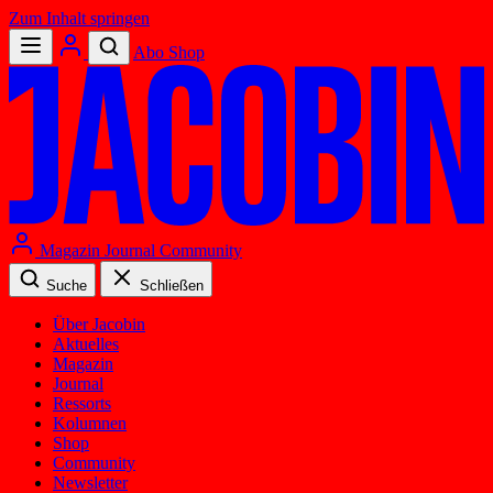
Zum Inhalt springen
Abo
Shop
Magazin
Journal
Community
Suche
Schließen
Über Jacobin
Aktuelles
Magazin
Journal
Ressorts
Kolumnen
Shop
Community
Newsletter