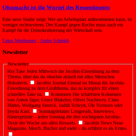
Ohnmacht ist die Wurzel des Ressentiments
Eine neue Studie zeigt: Wer am Arbeitsplatz mitbestimmen kann, ist
weniger rechtsextrem. Der Kampf gegen Rechts muss auch ein
Kampf für die Demokratisierung der Wirtschaft sein.
Linus Westheuser
,
Andre Schmidt
Newsletter
Newsletter
Hot Take
Jeden Mittwoch die Jacobin-Einordnung zu dem
Thema, über das du ohnehin aktuell mit allen Menschen
diskutierst.
Jacobin Journal
Einmal im Monat die Jacobin-
Einordnung zu dem Großthema, das zu komplex für einen
schnellen Take ist.
Kolumnen
Die schärfsten Kolumnen
von Anton Jäger, Grace Blakeley, Oliver Nachtwey, Clara
Mattei, Wolfgang Streeck, Judith Scheytt, Ole Nymoen oder
Şeyda Kurt.
Sonntagslektüre
Longreads, Interviews,
Hintergründe – jeden Sonntag die drei wichtigsten Jacobin-
Texte der Woche aus allen Ressorts.
Jacobin News
Neue
Magazine, Merch, Bücher und mehr – du erfährst es als Erstes.