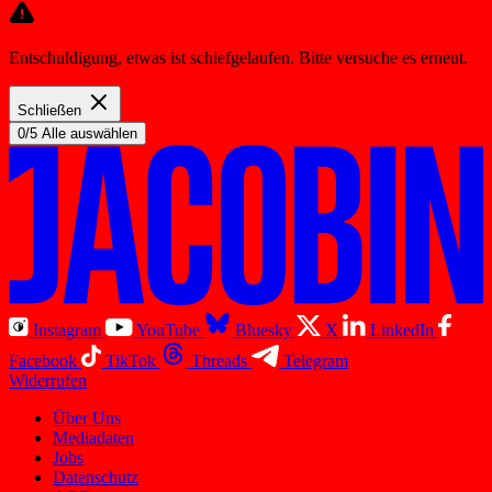
Entschuldigung, etwas ist schiefgelaufen. Bitte versuche es erneut.
Schließen
0/5 Alle auswählen
Instagram
YouTube
Bluesky
X
LinkedIn
Facebook
TikTok
Threads
Telegram
Widerrufen
Über Uns
Mediadaten
Jobs
Datenschutz