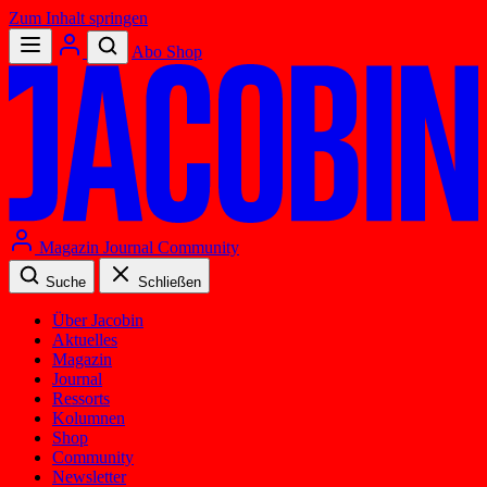
Zum Inhalt springen
Abo
Shop
Magazin
Journal
Community
Suche
Schließen
Über Jacobin
Aktuelles
Magazin
Journal
Ressorts
Kolumnen
Shop
Community
Newsletter