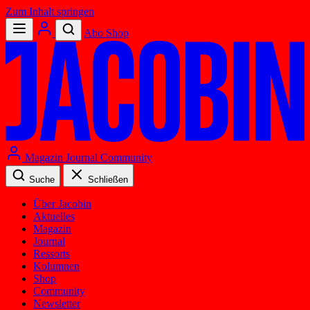
Zum Inhalt springen
Abo
Shop
Magazin
Journal
Community
Suche
Schließen
Über Jacobin
Aktuelles
Magazin
Journal
Ressorts
Kolumnen
Shop
Community
Newsletter