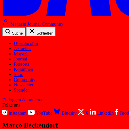
Magazin
Journal
Community
Suche
Schließen
Über Jacobin
Aktuelles
Magazin
Journal
Ressorts
Kolumnen
Shop
Community
Newsletter
Spenden
Einloggen
Abonnieren
Folge uns
Instagram
YouTube
Bluesky
X
LinkedIn
Face
Marco Beckendorf