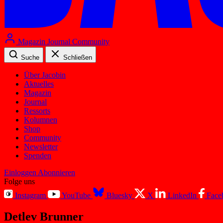
Magazin
Journal
Community
Suche
Schließen
Über Jacobin
Aktuelles
Magazin
Journal
Ressorts
Kolumnen
Shop
Community
Newsletter
Spenden
Einloggen
Abonnieren
Folge uns
Instagram
YouTube
Bluesky
X
LinkedIn
Face
Detlev Brunner