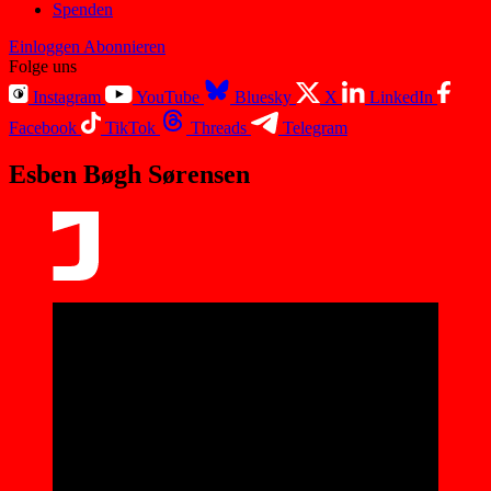
Spenden
Einloggen
Abonnieren
Folge uns
Instagram
YouTube
Bluesky
X
LinkedIn
Facebook
TikTok
Threads
Telegram
Esben Bøgh Sørensen