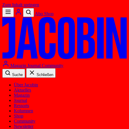
Zum Inhalt springen
Abo
Shop
Magazin
Journal
Community
Suche
Schließen
Über Jacobin
Aktuelles
Magazin
Journal
Ressorts
Kolumnen
Shop
Community
Newsletter