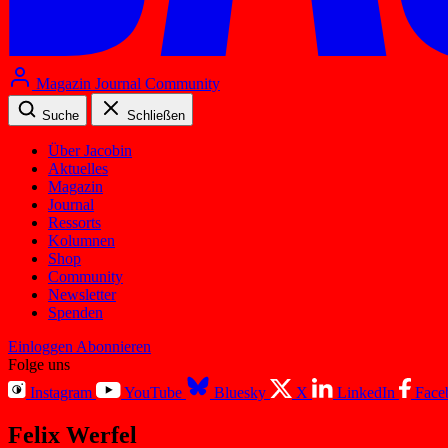
Magazin
Journal
Community
Suche
Schließen
Über Jacobin
Aktuelles
Magazin
Journal
Ressorts
Kolumnen
Shop
Community
Newsletter
Spenden
Einloggen
Abonnieren
Folge uns
Instagram
YouTube
Bluesky
X
LinkedIn
Face
Felix Werfel