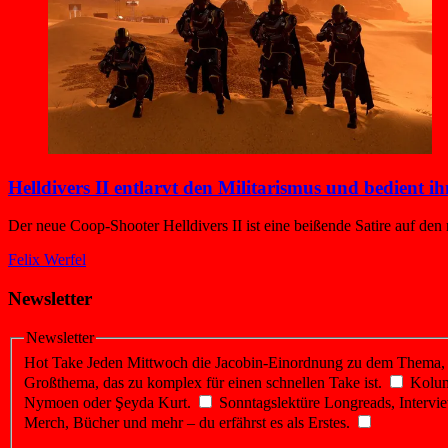
Helldivers II entlarvt den Militarismus und bedient ih
Der neue Coop-Shooter Helldivers II ist eine beißende Satire auf den
Felix Werfel
Newsletter
Newsletter
Hot Take
Jeden Mittwoch die Jacobin-Einordnung zu dem Thema, üb
Großthema, das zu komplex für einen schnellen Take ist.
Kolu
Nymoen oder Şeyda Kurt.
Sonntagslektüre
Longreads, Intervie
Merch, Bücher und mehr – du erfährst es als Erstes.