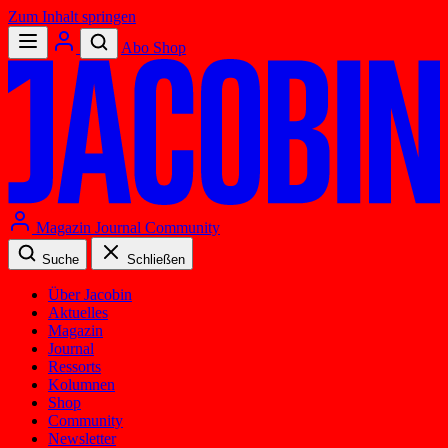
Zum Inhalt springen
Abo
Shop
Magazin
Journal
Community
Suche
Schließen
Über Jacobin
Aktuelles
Magazin
Journal
Ressorts
Kolumnen
Shop
Community
Newsletter