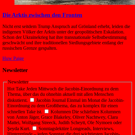
Die Arktis zwischen den Fronten
Nicht erst seitdem Trump Anspruch auf Grönland erhebt, leiden die
indigenen Völker der Arktis unter der geopolitischen Eskalation.
Schon der Ukrainekrieg hat ihre transnationale Selbstbestimmung
geschwächt und ihre traditionellen Siedlungsgebiete entlang der
russischen Grenze gespalten.
Huw Paige
Newsletter
Newsletter
Hot Take
Jeden Mittwoch die Jacobin-Einordnung zu dem
Thema, über das du ohnehin aktuell mit allen Menschen
diskutierst.
Jacobin Journal
Einmal im Monat die Jacobin-
Einordnung zu dem Großthema, das zu komplex für einen
schnellen Take ist.
Kolumnen
Die schärfsten Kolumnen
von Anton Jäger, Grace Blakeley, Oliver Nachtwey, Clara
Mattei, Wolfgang Streeck, Judith Scheytt, Ole Nymoen oder
Şeyda Kurt.
Sonntagslektüre
Longreads, Interviews,
Hintergründe – jeden Sonntag die drei wichtigsten Jacobin-