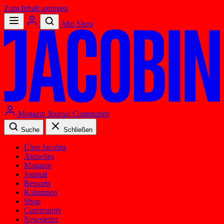
Zum Inhalt springen
Abo
Shop
Magazin
Journal
Community
Suche
Schließen
Über Jacobin
Aktuelles
Magazin
Journal
Ressorts
Kolumnen
Shop
Community
Newsletter