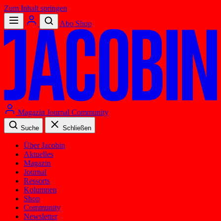
Zum Inhalt springen
Abo
Shop
Magazin
Journal
Community
Suche
Schließen
Über Jacobin
Aktuelles
Magazin
Journal
Ressorts
Kolumnen
Shop
Community
Newsletter