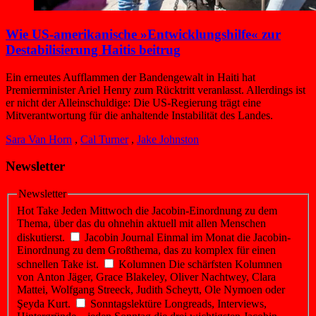
Wie US-amerikanische »Entwicklungs­hilfe« zur
Destabilisierung Haitis beitrug
Ein erneutes Aufflammen der Bandengewalt in Haiti hat
Premierminister Ariel Henry zum Rücktritt veranlasst. Allerdings ist
er nicht der Alleinschuldige: Die US-Regierung trägt eine
Mitverantwortung für die anhaltende Instabilität des Landes.
Sara Van Horn
,
Cal Turner
,
Jake Johnston
Newsletter
Newsletter
Hot Take
Jeden Mittwoch die Jacobin-Einordnung zu dem
Thema, über das du ohnehin aktuell mit allen Menschen
diskutierst.
Jacobin Journal
Einmal im Monat die Jacobin-
Einordnung zu dem Großthema, das zu komplex für einen
schnellen Take ist.
Kolumnen
Die schärfsten Kolumnen
von Anton Jäger, Grace Blakeley, Oliver Nachtwey, Clara
Mattei, Wolfgang Streeck, Judith Scheytt, Ole Nymoen oder
Şeyda Kurt.
Sonntagslektüre
Longreads, Interviews,