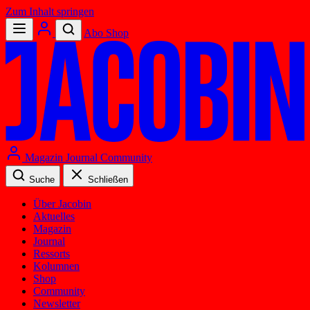
Zum Inhalt springen
Abo
Shop
Magazin
Journal
Community
Suche
Schließen
Über Jacobin
Aktuelles
Magazin
Journal
Ressorts
Kolumnen
Shop
Community
Newsletter