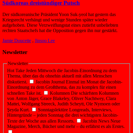
Südkoreas dreistündiger Putsch
Der südkoreanische Präsident Yoon Suk-yeol hat gestern das
Kriegsrecht verhängt und wenige Stunden später wieder
aufgehoben. Diese Verzweiflungstat eines zutiefst unbeliebten
rechten Staatschefs hat die Opposition gegen ihn nur gestärkt.
Jamie Doucette
,
Jinsoo Lee
Newsletter
Newsletter
Hot Take
Jeden Mittwoch die Jacobin-Einordnung zu dem
Thema, über das du ohnehin aktuell mit allen Menschen
diskutierst.
Jacobin Journal
Einmal im Monat die Jacobin-
Einordnung zu dem Großthema, das zu komplex für einen
schnellen Take ist.
Kolumnen
Die schärfsten Kolumnen
von Anton Jäger, Grace Blakeley, Oliver Nachtwey, Clara
Mattei, Wolfgang Streeck, Judith Scheytt, Ole Nymoen oder
Şeyda Kurt.
Sonntagslektüre
Longreads, Interviews,
Hintergründe – jeden Sonntag die drei wichtigsten Jacobin-
Texte der Woche aus allen Ressorts.
Jacobin News
Neue
Magazine, Merch, Bücher und mehr – du erfährst es als Erstes.