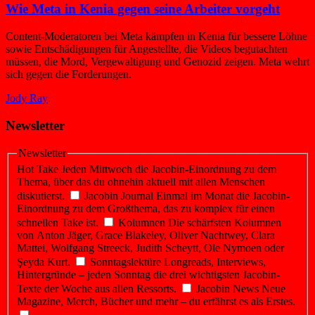
Wie Meta in Kenia gegen seine Arbeiter vorgeht
Content-Moderatoren bei Meta kämpfen in Kenia für bessere Löhne
sowie Entschädigungen für Angestellte, die Videos begutachten
müssen, die Mord, Vergewaltigung und Genozid zeigen. Meta wehrt
sich gegen die Forderungen.
Jody Ray
Newsletter
Newsletter
Hot Take
Jeden Mittwoch die Jacobin-Einordnung zu dem
Thema, über das du ohnehin aktuell mit allen Menschen
diskutierst.
Jacobin Journal
Einmal im Monat die Jacobin-
Einordnung zu dem Großthema, das zu komplex für einen
schnellen Take ist.
Kolumnen
Die schärfsten Kolumnen
von Anton Jäger, Grace Blakeley, Oliver Nachtwey, Clara
Mattei, Wolfgang Streeck, Judith Scheytt, Ole Nymoen oder
Şeyda Kurt.
Sonntagslektüre
Longreads, Interviews,
Hintergründe – jeden Sonntag die drei wichtigsten Jacobin-
Texte der Woche aus allen Ressorts.
Jacobin News
Neue
Magazine, Merch, Bücher und mehr – du erfährst es als Erstes.