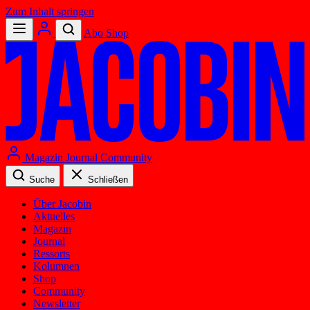
Zum Inhalt springen
Abo
Shop
Magazin
Journal
Community
Suche
Schließen
Über Jacobin
Aktuelles
Magazin
Journal
Ressorts
Kolumnen
Shop
Community
Newsletter