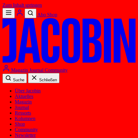
Zum Inhalt springen
Abo
Shop
Magazin
Journal
Community
Suche
Schließen
Über Jacobin
Aktuelles
Magazin
Journal
Ressorts
Kolumnen
Shop
Community
Newsletter