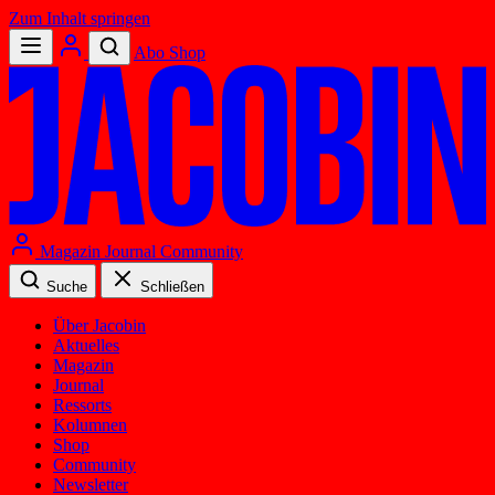
Zum Inhalt springen
Abo
Shop
Magazin
Journal
Community
Suche
Schließen
Über Jacobin
Aktuelles
Magazin
Journal
Ressorts
Kolumnen
Shop
Community
Newsletter