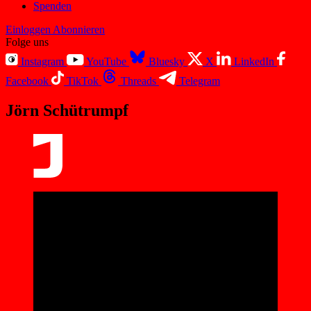
Spenden
Einloggen
Abonnieren
Folge uns
Instagram
YouTube
Bluesky
X
LinkedIn
Facebook
TikTok
Threads
Telegram
Jörn Schütrumpf