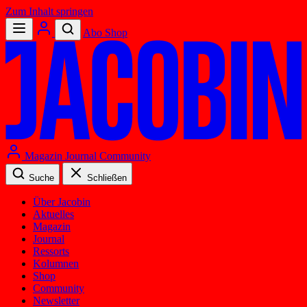
Zum Inhalt springen
Abo
Shop
Magazin
Journal
Community
Suche
Schließen
Über Jacobin
Aktuelles
Magazin
Journal
Ressorts
Kolumnen
Shop
Community
Newsletter