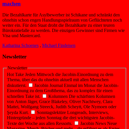
machen
Die Bezahlkarte für Asylbewerber ist Schikane und schränkt den
ohnehin schon engen Handlungsspielraum von Geflüchteten noch
weiter ein. Für den Staat droht die Bezahlkarte zu einer teuren
Bürokratiefalle zu werden. Die einzigen Gewinner sind Firmen wie
Visa und Mastercard.
Katharina Schoenes
,
Michael Findeisen
Newsletter
Newsletter
Hot Take
Jeden Mittwoch die Jacobin-Einordnung zu dem
Thema, über das du ohnehin aktuell mit allen Menschen
diskutierst.
Jacobin Journal
Einmal im Monat die Jacobin-
Einordnung zu dem Großthema, das zu komplex für einen
schnellen Take ist.
Kolumnen
Die schärfsten Kolumnen
von Anton Jäger, Grace Blakeley, Oliver Nachtwey, Clara
Mattei, Wolfgang Streeck, Judith Scheytt, Ole Nymoen oder
Şeyda Kurt.
Sonntagslektüre
Longreads, Interviews,
Hintergründe – jeden Sonntag die drei wichtigsten Jacobin-
Texte der Woche aus allen Ressorts.
Jacobin News
Neue
Magazine, Merch, Bücher und mehr – du erfährst es als Erstes.