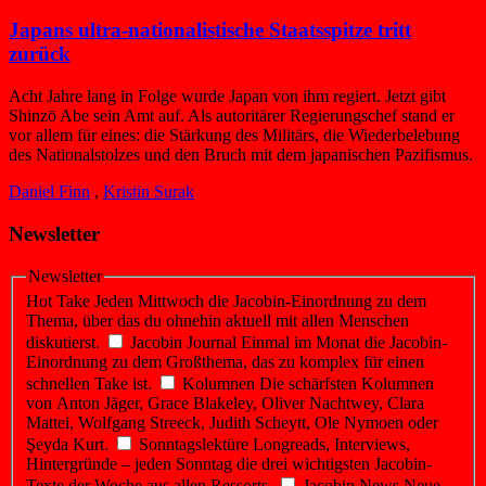
Japans ultra-nationalistische Staatsspitze tritt
zurück
Acht Jahre lang in Folge wurde Japan von ihm regiert. Jetzt gibt
Shinzō Abe sein Amt auf. Als autoritärer Regierungschef stand er
vor allem für eines: die Stärkung des Militärs, die Wiederbelebung
des Nationalstolzes und den Bruch mit dem japanischen Pazifismus.
Daniel Finn
,
Kristin Surak
Newsletter
Newsletter
Hot Take
Jeden Mittwoch die Jacobin-Einordnung zu dem
Thema, über das du ohnehin aktuell mit allen Menschen
diskutierst.
Jacobin Journal
Einmal im Monat die Jacobin-
Einordnung zu dem Großthema, das zu komplex für einen
schnellen Take ist.
Kolumnen
Die schärfsten Kolumnen
von Anton Jäger, Grace Blakeley, Oliver Nachtwey, Clara
Mattei, Wolfgang Streeck, Judith Scheytt, Ole Nymoen oder
Şeyda Kurt.
Sonntagslektüre
Longreads, Interviews,
Hintergründe – jeden Sonntag die drei wichtigsten Jacobin-
Texte der Woche aus allen Ressorts.
Jacobin News
Neue