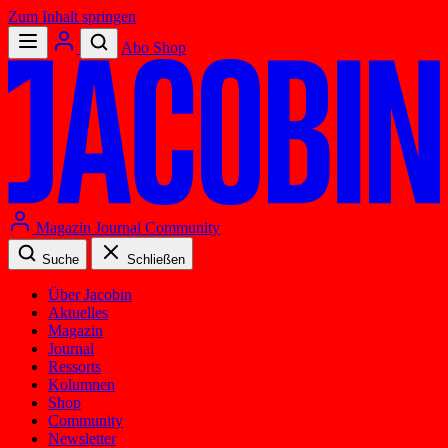
Zum Inhalt springen
Abo
Shop
Magazin
Journal
Community
Suche
Schließen
Über Jacobin
Aktuelles
Magazin
Journal
Ressorts
Kolumnen
Shop
Community
Newsletter