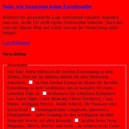
Nein, wir brauchen keine Eurobombe
Während die geopolitische Lage zunehmend eskaliert, diskutiert
man nun, ob die EU nicht eigene Atomwaffen bräuchte. Doch das
wäre der falsche Weg und würde uns nur der Vernichtung näher
bringen.
Lars Pohlmeier
Newsletter
Newsletter
Hot Take
Jeden Mittwoch die Jacobin-Einordnung zu dem
Thema, über das du ohnehin aktuell mit allen Menschen
diskutierst.
Jacobin Journal
Einmal im Monat die Jacobin-
Einordnung zu dem Großthema, das zu komplex für einen
schnellen Take ist.
Kolumnen
Die schärfsten Kolumnen
von Anton Jäger, Grace Blakeley, Oliver Nachtwey, Clara
Mattei, Wolfgang Streeck, Judith Scheytt, Ole Nymoen oder
Şeyda Kurt.
Sonntagslektüre
Longreads, Interviews,
Hintergründe – jeden Sonntag die drei wichtigsten Jacobin-
Texte der Woche aus allen Ressorts.
Jacobin News
Neue
Magazine, Merch, Bücher und mehr – du erfährst es als Erstes.