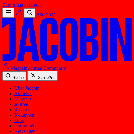
Zum Inhalt springen
Abo
Shop
Magazin
Journal
Community
Suche
Schließen
Über Jacobin
Aktuelles
Magazin
Journal
Ressorts
Kolumnen
Shop
Community
Newsletter