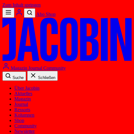
Zum Inhalt springen
Abo
Shop
Magazin
Journal
Community
Suche
Schließen
Über Jacobin
Aktuelles
Magazin
Journal
Ressorts
Kolumnen
Shop
Community
Newsletter