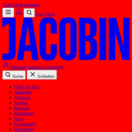
Zum Inhalt springen
Abo
Shop
Magazin
Journal
Community
Suche
Schließen
Über Jacobin
Aktuelles
Magazin
Journal
Ressorts
Kolumnen
Shop
Community
Newsletter