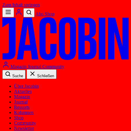
Zum Inhalt springen
Abo
Shop
Magazin
Journal
Community
Suche
Schließen
Über Jacobin
Aktuelles
Magazin
Journal
Ressorts
Kolumnen
Shop
Community
Newsletter