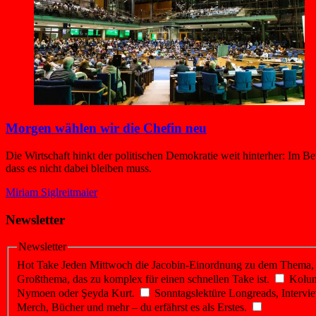
Morgen wählen wir die Chefin neu
Die Wirtschaft hinkt der politischen Demokratie weit hinterher: Im B
dass es nicht dabei bleiben muss.
Miriam Siglreitmaier
Newsletter
Newsletter
Hot Take
Jeden Mittwoch die Jacobin-Einordnung zu dem Thema, üb
Großthema, das zu komplex für einen schnellen Take ist.
Kolu
Nymoen oder Şeyda Kurt.
Sonntagslektüre
Longreads, Intervie
Merch, Bücher und mehr – du erfährst es als Erstes.