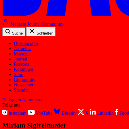
Magazin
Journal
Community
Suche
Schließen
Über Jacobin
Aktuelles
Magazin
Journal
Ressorts
Kolumnen
Shop
Community
Newsletter
Spenden
Einloggen
Abonnieren
Folge uns
Instagram
YouTube
Bluesky
X
LinkedIn
Face
Miriam Siglreitmaier