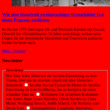
Wie eine Handvoll zwei­sprachiger Ortsschilder fast
einen Pogrom auslösten
Im Herbst 1972 überzogen Alt- und Neonazis Kärnten mit Gewalt.
Obwohl der »Ortstafelsturm« 50 Jahre zurückliegt, wirken seine
Folgen für die slowenische Minderheit und Österreichs politische
Kultur bis heute nach.
Mirko Messner
Newsletter
Newsletter
Hot Take
Jeden Mittwoch die Jacobin-Einordnung zu dem
Thema, über das du ohnehin aktuell mit allen Menschen
diskutierst.
Jacobin Journal
Einmal im Monat die Jacobin-
Einordnung zu dem Großthema, das zu komplex für einen
schnellen Take ist.
Kolumnen
Die schärfsten Kolumnen
von Anton Jäger, Grace Blakeley, Oliver Nachtwey, Clara
Mattei, Wolfgang Streeck, Judith Scheytt, Ole Nymoen oder
Şeyda Kurt.
Sonntagslektüre
Longreads, Interviews,