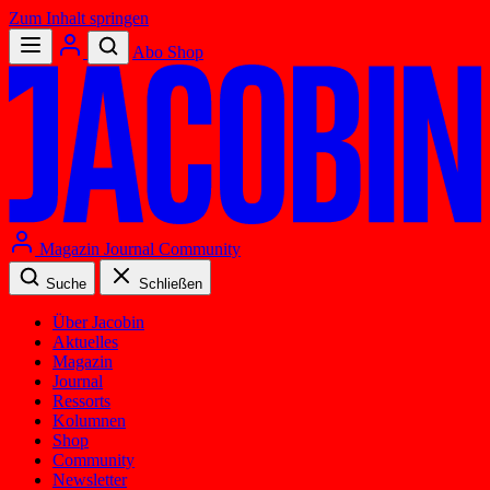
Zum Inhalt springen
Abo
Shop
Magazin
Journal
Community
Suche
Schließen
Über Jacobin
Aktuelles
Magazin
Journal
Ressorts
Kolumnen
Shop
Community
Newsletter