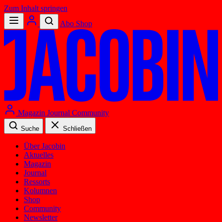
Zum Inhalt springen
Abo
Shop
Magazin
Journal
Community
Suche
Schließen
Über Jacobin
Aktuelles
Magazin
Journal
Ressorts
Kolumnen
Shop
Community
Newsletter