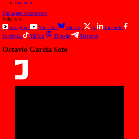
Spenden
Einloggen
Abonnieren
Folge uns
Instagram
YouTube
Bluesky
X
LinkedIn
Facebook
TikTok
Threads
Telegram
Octavio García Soto