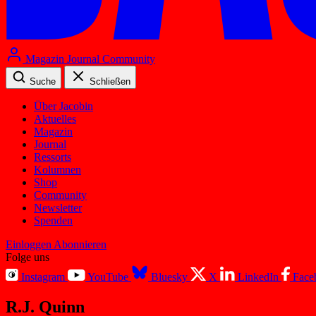
Magazin
Journal
Community
Suche
Schließen
Über Jacobin
Aktuelles
Magazin
Journal
Ressorts
Kolumnen
Shop
Community
Newsletter
Spenden
Einloggen
Abonnieren
Folge uns
Instagram
YouTube
Bluesky
X
LinkedIn
Face
R.J. Quinn