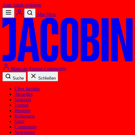
Zum Inhalt springen
Abo
Shop
Magazin
Journal
Community
Suche
Schließen
Über Jacobin
Aktuelles
Magazin
Journal
Ressorts
Kolumnen
Shop
Community
Newsletter