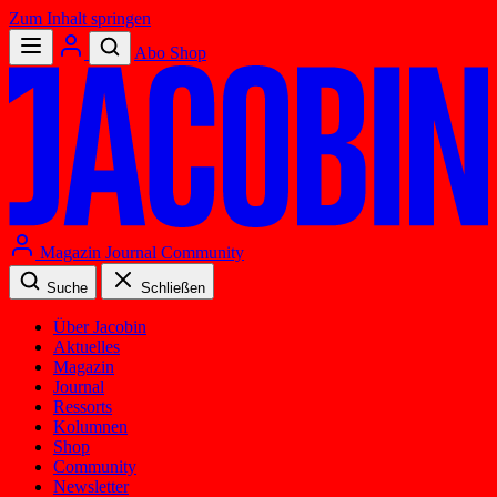
Zum Inhalt springen
Abo
Shop
Magazin
Journal
Community
Suche
Schließen
Über Jacobin
Aktuelles
Magazin
Journal
Ressorts
Kolumnen
Shop
Community
Newsletter