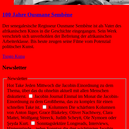
100 Jahre Ousmane Sembène
Der senegalesische Regisseur Ousmane Sembène ist als Vater des
afrikanischen Kinos in die Geschichte eingegangen. Sein Werk
verschrieb sich unverhohlen der Befreiung der afrikanischen
Arbeiterklasse. Bis heute zeugen seine Filme vom Potenzial
politischer Kunst.
Tsogo Kupa
Newsletter
Newsletter
Hot Take
Jeden Mittwoch die Jacobin-Einordnung zu dem
Thema, über das du ohnehin aktuell mit allen Menschen
diskutierst.
Jacobin Journal
Einmal im Monat die Jacobin-
Einordnung zu dem Großthema, das zu komplex für einen
schnellen Take ist.
Kolumnen
Die schärfsten Kolumnen
von Anton Jäger, Grace Blakeley, Oliver Nachtwey, Clara
Mattei, Wolfgang Streeck, Judith Scheytt, Ole Nymoen oder
Şeyda Kurt.
Sonntagslektüre
Longreads, Interviews,
Hintergründe – jeden Sonntag die drei wichtigsten Jacobin-