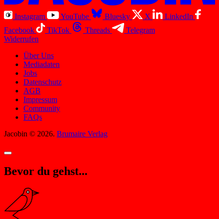
Instagram
YouTube
Bluesky
X
LinkedIn
Facebook
TikTok
Threads
Telegram
Widerrufen
Über Uns
Mediadaten
Jobs
Datenschutz
AGB
Impressum
Community
FAQs
Jacobin © 2026.
Brumaire Verlag
Bevor du gehst...