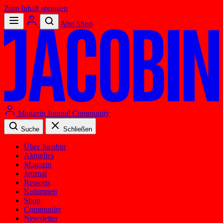
Zum Inhalt springen
Abo
Shop
Magazin
Journal
Community
Suche
Schließen
Über Jacobin
Aktuelles
Magazin
Journal
Ressorts
Kolumnen
Shop
Community
Newsletter