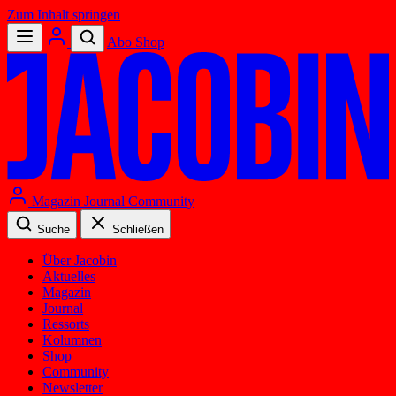
Zum Inhalt springen
Abo
Shop
Magazin
Journal
Community
Suche
Schließen
Über Jacobin
Aktuelles
Magazin
Journal
Ressorts
Kolumnen
Shop
Community
Newsletter