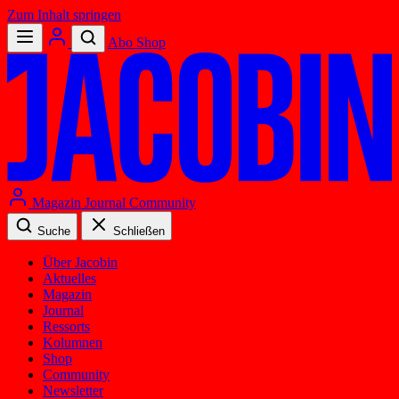
Zum Inhalt springen
Abo
Shop
Magazin
Journal
Community
Suche
Schließen
Über Jacobin
Aktuelles
Magazin
Journal
Ressorts
Kolumnen
Shop
Community
Newsletter