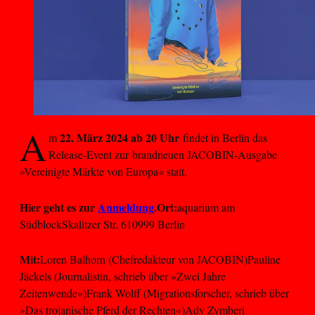
A
22. März 2024 ab 20 Uhr
m
findet in Berlin das
Release-Event zur brandneuen JACOBIN-Ausgabe
»Vereinigte Märkte von Europa« statt.
Hier geht es zur
Anmeldung
.Ort:
aquarium am
SüdblockSkalitzer Str. 610999 Berlin
Mit:
Loren Balhorn (Chefredakteur von JACOBIN)Pauline
Jäckels (Journalistin, schrieb über »Zwei Jahre
Zeitenwende«)Frank Wolff (Migrationsforscher, schrieb über
»Das trojanische Pferd der Rechten«)Ady Zymberi