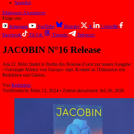
Spenden
Einloggen
Abonnieren
Folge uns
Instagram
YouTube
Bluesky
X
LinkedIn
Facebook
TikTok
Threads
Telegram
JACOBIN N°16 Release
Am 22. März findet in Berlin das Release-Event zur neuen Ausgabe
»Vereinigte Märkte von Europa« statt. Kommt zu Diskussion mit
Redaktion und Gästen.
Von
Redaktion
Veröffentlicht:
März 12, 2024
•
Zuletzt aktualisiert:
Juli 26, 2026