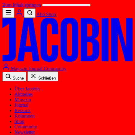
Zum Inhalt springen
Abo
Shop
Magazin
Journal
Community
Suche
Schließen
Über Jacobin
Aktuelles
Magazin
Journal
Ressorts
Kolumnen
Shop
Community
Newsletter