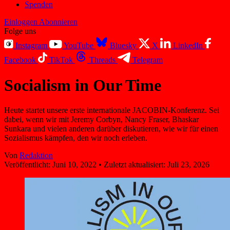
Spenden
Einloggen
Abonnieren
Folge uns
Instagram
YouTube
Bluesky
X
LinkedIn
Facebook
TikTok
Threads
Telegram
Socialism in Our Time
Heute startet unsere erste internationale JACOBIN-Konferenz. Sei
dabei, wenn wir mit Jeremy Corbyn, Nancy Fraser, Bhaskar
Sunkara und vielen anderen darüber diskutieren, wie wir für einen
Sozialismus kämpfen, den wir noch erleben.
Von
Redaktion
Veröffentlicht:
Juni 10, 2022
•
Zuletzt aktualisiert:
Juli 23, 2026