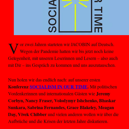
V
or zwei Jahren starteten wir JACOBIN auf Deutsch.
Wegen der Pandemie hatten wir bis jetzt noch keine
Gelegenheit, mit unseren Leserinnen und Lesern – also auch
mit Dir – ins Gespräch zu kommen und uns auszutauschen.
Nun holen wir das endlich nach: auf unserer ersten
Konferenz
SOCIALISM IN OUR TIME
.
Mit politischen
Jeremy
Vordenkerinnen und internationalen Gästen wie
Corbyn, Nancy Fraser, Volodymyr Ishchenko, Bhaskar
Sunkara, Sabrina Fernandes, Grace Blakeley, Meagan
Day, Vivek Chibber
und vielen anderen wollen wir über die
Aufbrüche und die Krisen der letzten Jahre diskutieren.