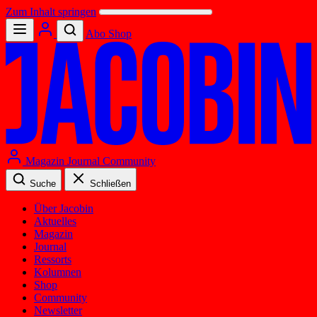
Zum Inhalt springen
Abo
Shop
Magazin
Journal
Community
Suche
Schließen
Über Jacobin
Aktuelles
Magazin
Journal
Ressorts
Kolumnen
Shop
Community
Newsletter