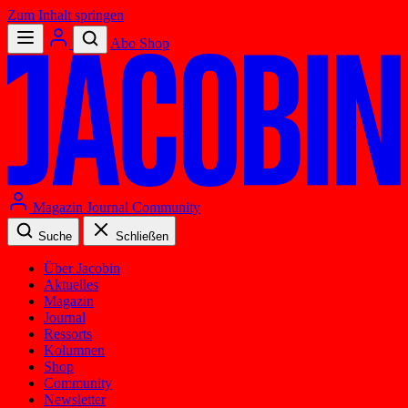
Zum Inhalt springen
Abo
Shop
Magazin
Journal
Community
Suche
Schließen
Über Jacobin
Aktuelles
Magazin
Journal
Ressorts
Kolumnen
Shop
Community
Newsletter