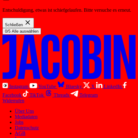
Entschuldigung, etwas ist schiefgelaufen. Bitte versuche es erneut.
Schließen
0/5 Alle auswählen
Instagram
YouTube
Bluesky
X
LinkedIn
Facebook
TikTok
Threads
Telegram
Widerrufen
Über Uns
Mediadaten
Jobs
Datenschutz
AGB