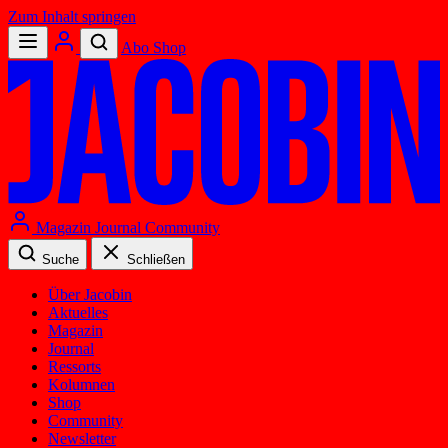
Zum Inhalt springen
Abo
Shop
Magazin
Journal
Community
Suche
Schließen
Über Jacobin
Aktuelles
Magazin
Journal
Ressorts
Kolumnen
Shop
Community
Newsletter