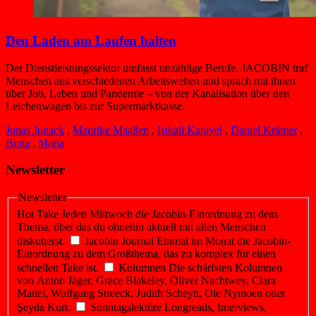
Den Laden am Laufen halten
Der Dienstleistungssektor umfasst unzählige Berufe. JACOBIN traf
Menschen aus verschiedenen Arbeitswelten und sprach mit ihnen
über Job, Leben und Pandemie – von der Kanalisation über den
Leichenwagen bis zur Supermarktkasse.
Jonas Junack
,
Maurike Maaßen
,
Işıkali Karayel
,
Daniel Krämer
,
Binta
,
Maria
Newsletter
Newsletter
Hot Take
Jeden Mittwoch die Jacobin-Einordnung zu dem
Thema, über das du ohnehin aktuell mit allen Menschen
diskutierst.
Jacobin Journal
Einmal im Monat die Jacobin-
Einordnung zu dem Großthema, das zu komplex für einen
schnellen Take ist.
Kolumnen
Die schärfsten Kolumnen
von Anton Jäger, Grace Blakeley, Oliver Nachtwey, Clara
Mattei, Wolfgang Streeck, Judith Scheytt, Ole Nymoen oder
Şeyda Kurt.
Sonntagslektüre
Longreads, Interviews,