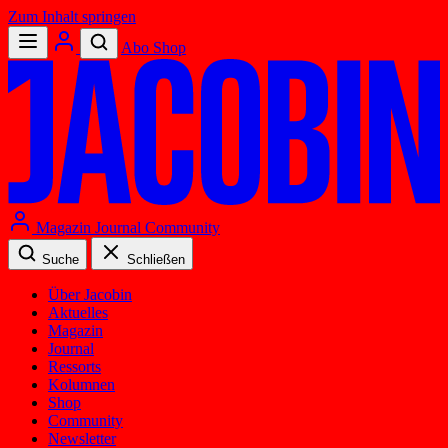
Zum Inhalt springen
Abo
Shop
Magazin
Journal
Community
Suche
Schließen
Über Jacobin
Aktuelles
Magazin
Journal
Ressorts
Kolumnen
Shop
Community
Newsletter