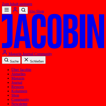
Zum Inhalt springen
Abo
Shop
Magazin
Journal
Community
Suche
Schließen
Über Jacobin
Aktuelles
Magazin
Journal
Ressorts
Kolumnen
Shop
Community
Newsletter