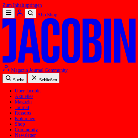
Zum Inhalt springen
Abo
Shop
Magazin
Journal
Community
Suche
Schließen
Über Jacobin
Aktuelles
Magazin
Journal
Ressorts
Kolumnen
Shop
Community
Newsletter