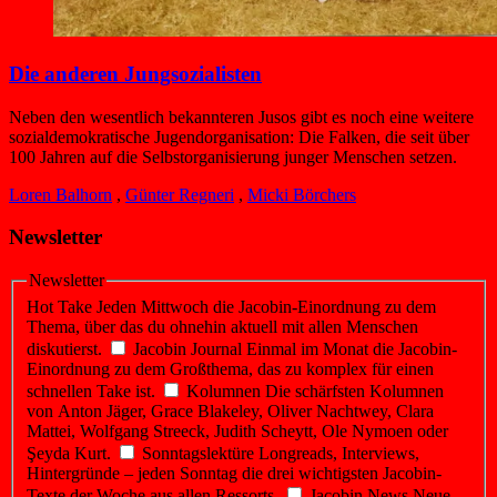
Die anderen Jungsozialisten
Neben den wesentlich bekannteren Jusos gibt es noch eine weitere
sozialdemokratische Jugendorganisation: Die Falken, die seit über
100 Jahren auf die Selbstorganisierung junger Menschen setzen.
Loren Balhorn
,
Günter Regneri
,
Micki Börchers
Newsletter
Newsletter
Hot Take
Jeden Mittwoch die Jacobin-Einordnung zu dem
Thema, über das du ohnehin aktuell mit allen Menschen
diskutierst.
Jacobin Journal
Einmal im Monat die Jacobin-
Einordnung zu dem Großthema, das zu komplex für einen
schnellen Take ist.
Kolumnen
Die schärfsten Kolumnen
von Anton Jäger, Grace Blakeley, Oliver Nachtwey, Clara
Mattei, Wolfgang Streeck, Judith Scheytt, Ole Nymoen oder
Şeyda Kurt.
Sonntagslektüre
Longreads, Interviews,
Hintergründe – jeden Sonntag die drei wichtigsten Jacobin-
Texte der Woche aus allen Ressorts.
Jacobin News
Neue