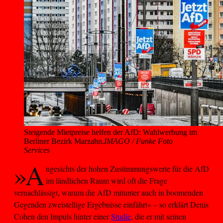
Steigende Mietpreise helfen der AfD: Wahlwerbung im 
Berliner Bezirk Marzahn.
IMAGO / Funke Foto
Services
»A
ngesichts der hohen Zustimmungswerte für die AfD
im ländlichen Raum wird oft die Frage
vernachlässigt, warum die AfD mitunter auch in boomenden
Gegenden zweistellige Ergebnisse einfährt« – so erklärt Denis
Cohen den Impuls hinter einer
Studie
, die er mit seinen