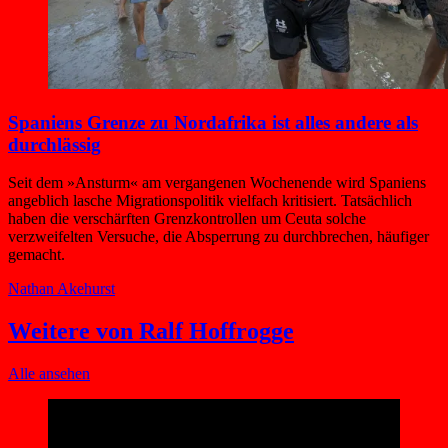
Spaniens Grenze zu Nordafrika ist alles andere als
durchlässig
Seit dem »Ansturm« am vergangenen Wochenende wird Spaniens
angeblich lasche Migrationspolitik vielfach kritisiert. Tatsächlich
haben die verschärften Grenzkontrollen um Ceuta solche
verzweifelten Versuche, die Absperrung zu durchbrechen, häufiger
gemacht.
Nathan Akehurst
Weitere von Ralf Hoffrogge
Alle ansehen