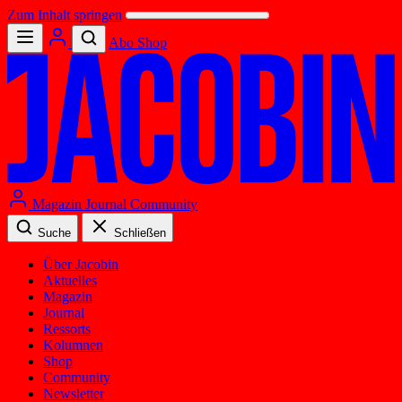
Zum Inhalt springen
Abo
Shop
Magazin
Journal
Community
Suche
Schließen
Über Jacobin
Aktuelles
Magazin
Journal
Ressorts
Kolumnen
Shop
Community
Newsletter