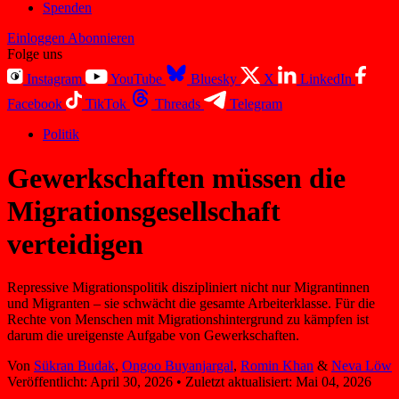
Spenden
Einloggen
Abonnieren
Folge uns
Instagram
YouTube
Bluesky
X
LinkedIn
Facebook
TikTok
Threads
Telegram
Politik
Gewerkschaften müssen die
Migrationsgesellschaft
verteidigen
Repressive Migrationspolitik diszipliniert nicht nur Migrantinnen
und Migranten – sie schwächt die gesamte Arbeiterklasse. Für die
Rechte von Menschen mit Migrationshintergrund zu kämpfen ist
darum die ureigenste Aufgabe von Gewerkschaften.
Von
Sükran Budak
,
Ongoo Buyanjargal
,
Romin Khan
&
Neva Löw
Veröffentlicht:
April 30, 2026
•
Zuletzt aktualisiert:
Mai 04, 2026