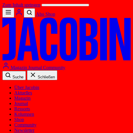
Zum Inhalt springen
Abo
Shop
Magazin
Journal
Community
Suche
Schließen
Über Jacobin
Aktuelles
Magazin
Journal
Ressorts
Kolumnen
Shop
Community
Newsletter