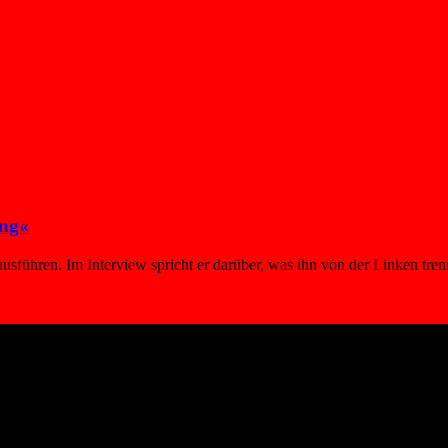
ung«
usführen. Im Interview spricht er darüber, was ihn von der Linken tre