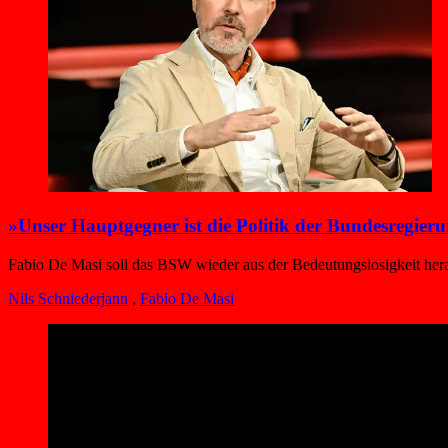
»Unser Hauptgegner ist die Politik der Bundesregier
Fabio De Masi soll das BSW wieder aus der Bedeutungslosigkeit hera
Nils Schniederjann
,
Fabio De Masi