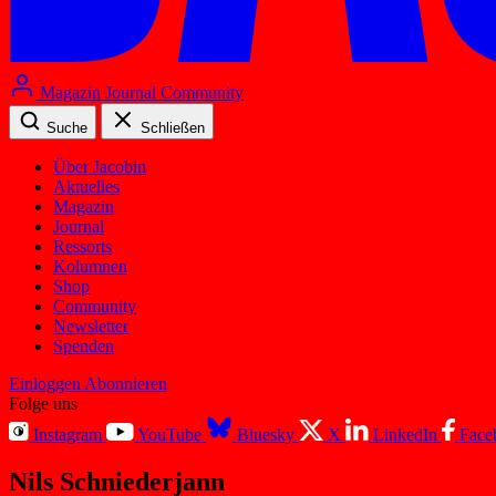
Magazin
Journal
Community
Suche
Schließen
Über Jacobin
Aktuelles
Magazin
Journal
Ressorts
Kolumnen
Shop
Community
Newsletter
Spenden
Einloggen
Abonnieren
Folge uns
Instagram
YouTube
Bluesky
X
LinkedIn
Face
Nils Schniederjann