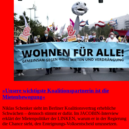
»Unsere wichtigste Koalitionspartnerin ist die
Mietenbewegung«
Niklas Schenker sieht im Berliner Koalitionsvertrag erhebliche
Schwächen – dennoch stimmt er dafür. Im JACOBIN-Interview
erklärt der Mietenpolitiker der LINKEN, warum er in der Regierung
die Chance sieht, den Enteignungs-Volksentscheid umzusetzen.