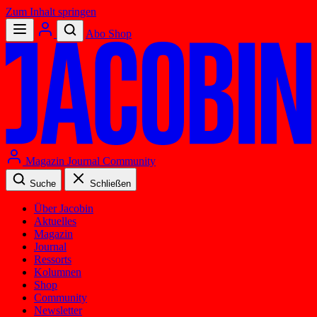
Zum Inhalt springen
Abo
Shop
Magazin
Journal
Community
Suche
Schließen
Über Jacobin
Aktuelles
Magazin
Journal
Ressorts
Kolumnen
Shop
Community
Newsletter