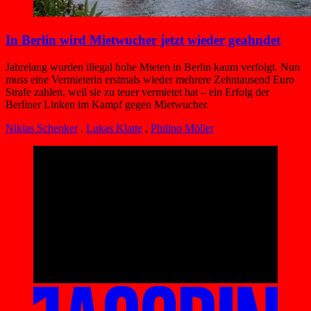
In Berlin wird Mietwucher jetzt wieder geahndet
Jahrelang wurden illegal hohe Mieten in Berlin kaum verfolgt. Nun
muss eine Vermieterin erstmals wieder mehrere Zehntausend Euro
Strafe zahlen, weil sie zu teuer vermietet hat – ein Erfolg der
Berliner Linken im Kampf gegen Mietwucher.
Niklas Schenker
,
Lukas Klatte
,
Philipp Möller