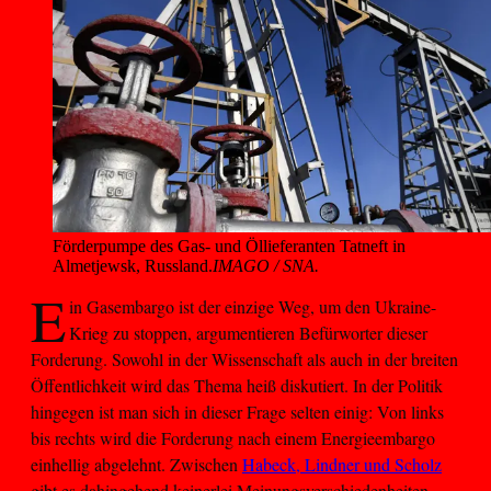
Förderpumpe des Gas- und Öllieferanten Tatneft in 
Almetjewsk, Russland.
IMAGO / SNA.
E
in Gasembargo ist der einzige Weg, um den Ukraine-
Krieg zu stoppen, argumentieren Befürworter dieser
Forderung. Sowohl in der Wissenschaft als auch in der breiten
Öffentlichkeit wird das Thema heiß diskutiert. In der Politik
hingegen ist man sich in dieser Frage selten einig: Von links
bis rechts wird die Forderung nach einem Energieembargo
einhellig abgelehnt. Zwischen
Habeck, Lindner und Scholz
gibt es dahingehend keinerlei Meinungsverschiedenheiten.