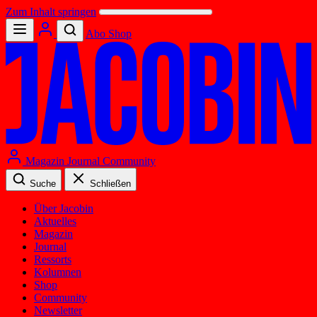
Zum Inhalt springen
Abo
Shop
Magazin
Journal
Community
Suche
Schließen
Über Jacobin
Aktuelles
Magazin
Journal
Ressorts
Kolumnen
Shop
Community
Newsletter