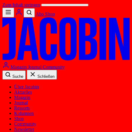
Zum Inhalt springen
Abo
Shop
Magazin
Journal
Community
Suche
Schließen
Über Jacobin
Aktuelles
Magazin
Journal
Ressorts
Kolumnen
Shop
Community
Newsletter