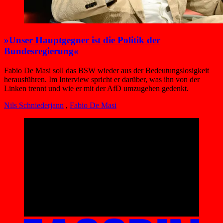
»Unser Hauptgegner ist die Politik der
Bundesregierung«
Fabio De Masi soll das BSW wieder aus der Bedeutungslosigkeit
herausführen. Im Interview spricht er darüber, was ihn von der
Linken trennt und wie er mit der AfD umzugehen gedenkt.
Nils Schniederjann
,
Fabio De Masi